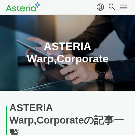
language
search
menu
ASTERIA
Warp,Corporate
ASTERIA
Warp,Corporateの記事一
覧