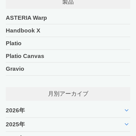
製品
ASTERIA Warp
Handbook X
Platio
Platio Canvas
Gravio
月別アーカイブ
expand_more
2026年
expand_more
2025年