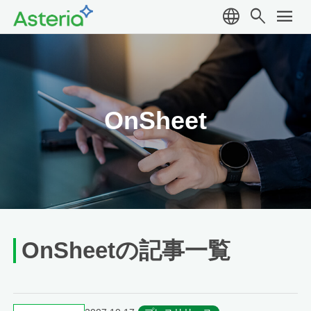
language
search
menu
OnSheet
OnSheetの記事一覧