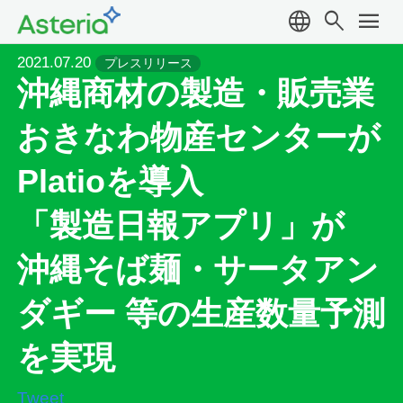
language
search
menu
2021.07.20
プレスリリース
沖縄商材の製造・販売業
おきなわ物産センターが
Platioを導入
「製造日報アプリ」が
沖縄そば麺・サータアン
ダギー 等の生産数量予測
を実現
Tweet