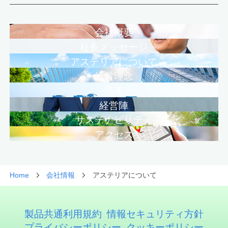
会社概要
社長メッセージ
アステリアについて
経営理念
沿革
創業理念
経営陣
サステナビリティ
アクセス
Home
会社情報
アステリアについて
製品共通利用規約
情報セキュリティ方針
プライバシーポリシー
クッキーポリシー