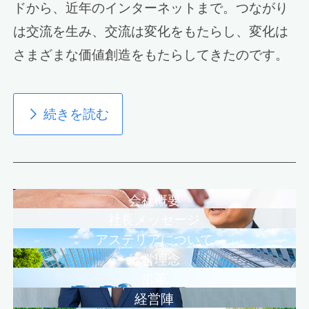
ドから、近年のインターネットまで。つながり
は交流を生み、交流は変化をもたらし、変化は
さまざまな価値創造をもたらしてきたのです。
続きを読む
会社概要
社長メッセージ
アステリアについて
経営理念
沿革
創業理念
経営陣