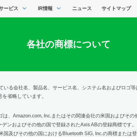
expand_more
expand_more
サービス
IR情報
ニュース
サイトマップ
各社の商標について
ている会社名、製品名、サービス名、システム名およびロゴ等
号を省略しています。
およびロゴは、Amazon.com, Inc.またはその関連会社の米国
、スウェーデンおよびその他の国で登録されたAxis ABの登録商標です。
は、米国及びその他の国におけるBluetooth SIG, Inc.の商標ま