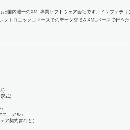
された国内唯一のXML専業ソフトウェア会社です。インフォテリ
エレクトロニックコマースでのデータ交換をXMLベースで行う
式)
実行形式)
ル）
マニュアル）
ェア契約書など）