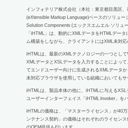
インフォテリア株式会社（本社：東京都目黒区、社長
(eXtensible Markup Language)ベ
Solution Components (エックスエムエ
「iHTML」は、動的にXMLデータをHTML
ム構築をしながら、クライアントにはXML未対
iHTMLは、最新のXMLテクノロジーの一つとしてW3
XMLデータとXSLデータを入力することによっ
てエンドユーザー向けに生成されるXMLデータからHTMLデ
未対応ブラウザを使用している組織においてもサ
iHTMLは、製品本体の他に、iHTMLに与えるXS
ユーザーインターフェイス「iHTML Invoker
iHTMLの価格は、「マスターライセンス」が4
ンテナンス契約」の価格はそれぞれのライセンス
のOEM提供も行います。