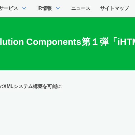
expand_more
expand_more
サービス
IR情報
ニュース
サイトマップ
tion Components第１弾「i
のXMLシステム構築を可能に