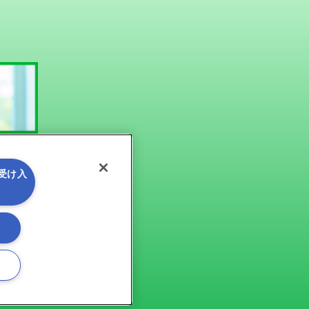
を受け入
る