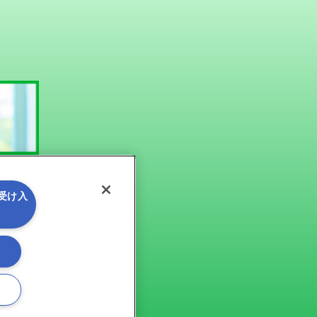
を受け入
る