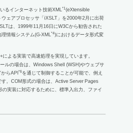
*1
いるインターネット技術XML
(eXtensible
)を処理するソフトウェアプロセッサ「iXSLT」を2000年2月に出荷
は、1999年11月16日にW3Cから勧告された
*4
地理情報システム(G-XML
)におけるデータ形式変
C++による実装で高速処理を実現しています。
場合は、Windows Shell (WSH)やウェブサ
*6
らAPI
を通じて制御することが可能で、例え
式の場合は、Active Server Pages
様々な形の実装に対応するために、標準入出力、ファイ