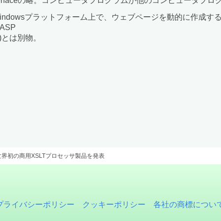
ramming Interfaceの略。コンピュータプログラムが他のコンピ
agesの略。Windowsプラットフォーム上で、ウェブページを動的
ASP
idor)とは別物。
界初の商用XSLTプロセッサ製品を発表
プライバシーポリシー
クッキーポリシー
各社の商標につい