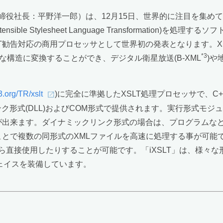
役社長：平野洋一郎）は、12月15日、世界的に注目を集めて
Xtensible Stylesheet Language Transformation
勧告対応の商用プロセッサとして世界初の発表となります。XSLT
*3
な構造に変換することができ、デジタル衛星放送(B-XML
)や
3.org/TR/xslt
)に完全に準拠したXSLT処理プロセッサで、
ク形式(DLL)およびCOM形式で提供されます。実行形式モジュールの
出来ます。ダイナミックリンク形式の場合は、プログラムなどか
複数の同形式のXMLファイルを高速に処理する事が可能です。COM形
sicから直接使用したりすることが可能です。「iXSLT」は、
フェイスを装備しています。