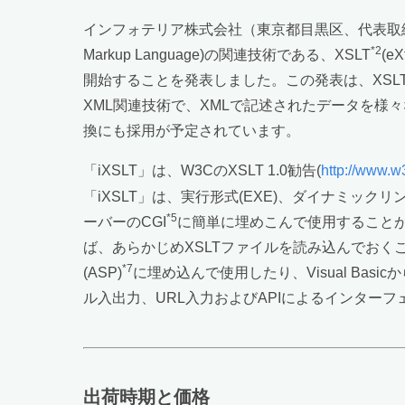
インフォテリア株式会社（東京都目黒区、代表取締
*2
Markup Language)の関連技術である、XSLT
(e
開始することを発表しました。この発表は、XSLT
XML関連技術で、XMLで記述されたデータを様々
換にも採用が予定されています。
「iXSLT」は、W3CのXSLT 1.0勧告(
http://www.w
「iXSLT」は、実行形式(EXE)、ダイナミックリン
*5
ーバーのCGI
に簡単に埋めこんで使用することが
ば、あらかじめXSLTファイルを読み込んでおくことで
*7
(ASP)
に埋め込んで使用したり、Visual Ba
ル入出力、URL入力およびAPIによるインター
出荷時期と価格