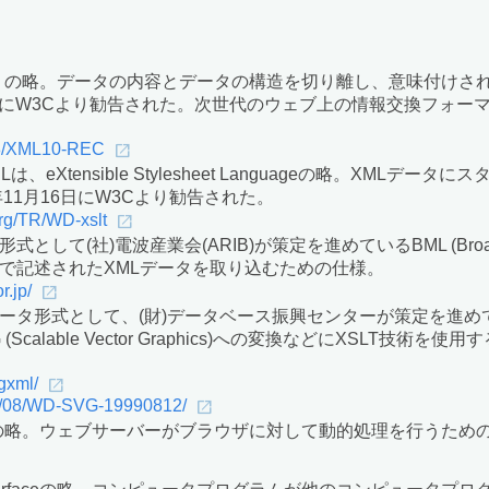
up Language の略。データの内容とデータの構造を切り離し、意
10日にW3Cより勧告された。次世代のウェブ上の情報交換フォ
98/XML10-REC
の略。XSLは、eXtensible Stylesheet Languageの略。
年11月16日にW3Cより勧告された。
org/TR/WD-xslt
て(社)電波産業会(ARIB)が策定を進めているBML (Broadcas
で記述されたXMLデータを取り込むための仕様。
r.jp/
ータ形式として、(財)データベース振興センターが策定を進め
alable Vector Graphics)への変換などにXSLT技術を使
/gxml/
99/08/WD-SVG-19990812/
nterfaceの略。ウェブサーバーがブラウザに対して動的処理を行うた