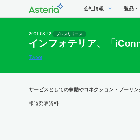
expand_more
会社情報
製品・
2001.03.22
プレスリリース
インフォテリア、「iConnect
Tweet
サービスとしての稼動やコネクション・プーリン
報道発表資料