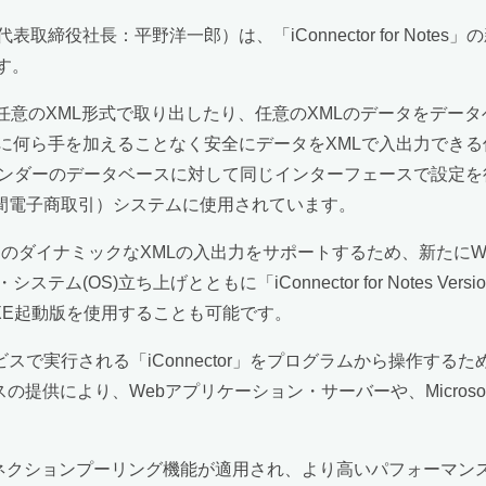
：平野洋一郎）は、「iConnector for Notes」の新バージョ
ます。
ータを任意のXML形式で取り出したり、任意のXMLのデータをデ
に何ら手を加えることなく安全にデータをXMLで入出力できる
ベンダーのデータベースに対して同じインターフェースで設定
ess：企業間電子商取引）システムに使用されています。
らのダイナミックなXMLの入出力をサポートするため、新たにWind
OS)立ち上げとともに「iConnector for Notes Ve
XE起動版を使用することも可能です。
00のサービスで実行される「iConnector」をプログラムから操作
により、Webアプリケーション・サーバーや、Microsoft .NET 
るコネクションプーリング機能が適用され、より高いパフォーマ