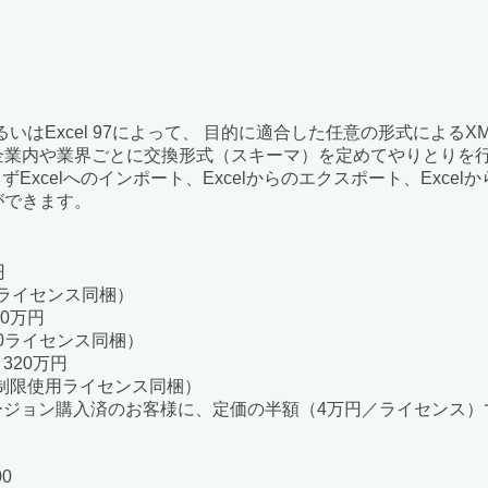
 Excel 2000あるいはExcel 97によって、 目的に適合した任意
業内や業界ごとに交換形式（スキーマ）を定めてやりとりを行いま
わらずExcelへのインポート、Excelからのエクスポート、Exc
ができます。
円
版10ライセンス同梱）
0万円
100ライセンス同梱）
320万円
ム版無制限使用ライセンス同梱）
ジョン購入済のお客様に、定価の半額（4万円／ライセンス）
00