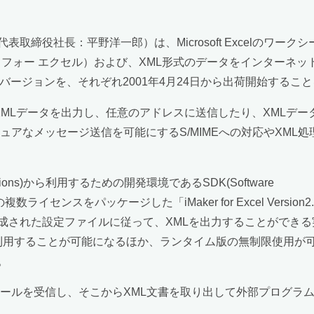
締役社長：平野洋一郎）は、Microsoft Excelのワー
アイメーカー フォー エクセル）および、XML形式のデータをインタ
最新バージョンを、それぞれ2001年4月24日から出荷開始するこ
クシートからXMLデータを出力し、任意のアドレスに送信したり、XML
では、セキュアなメッセージ送信を可能にするS/MIMEへの対応やX
plications)から利用するための開発環境であるSDK(Software
行）版の複数ライセンスをパッケージした「iMaker for Excel Ve
成された設定ファイルに従って、XMLを出力することができる実行
用することが可能になるほか、ランタイム版の無制限使用が可能となるこ
。
MLの含まれるメールを受信し、そこからXML文書を取り出して外部プ