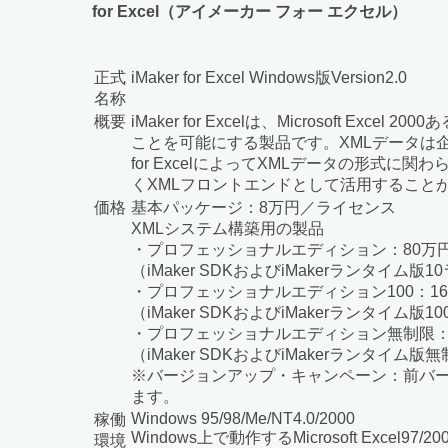
for Excel（アイメーカー フォー エクセル）
正式
iMaker for Excel Windows版Version2.0
名称
概要
iMaker for Excelは、Microsoft
ことを可能にする製品です。XMLデータは企
for ExcelによってXMLデータの形式に関
くXMLフロントエンドとして活用すること
価格
基本パッケージ：8万円／ライセンス
XMLシステム構築用の製品
・プロフェッショナルエディション：80万
（iMaker SDKおよびiMakerランタイム
・プロフェッショナルエディション100：16
（iMaker SDKおよびiMakerランタイム版
・プロフェッショナルエディション無制限：
（iMaker SDKおよびiMakerランタイ
※バージョンアップ・キャンペーン：前バー
ます。
Windows 95/98/Me/NT4.0/2000
稼働
Windows上で動作するMicrosoft Excel97/20
環境