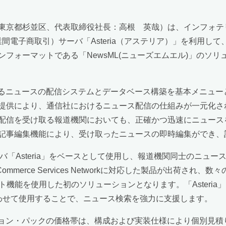
東京都杉並区、代表取締役社長：高根 英哉）は、インフォテ
企業間電子商取引）サーバ「Asteria（アステリア）」を利用
ォーマットである「NewsML(ニューズエムエル)」のソリュ
おけるニュースの配信システムとデータベース構築を基本メニュ
提供により、通信社におけるニュース配信の仕組みが一元化さ
配信を受け取る報道機関においても、正確かつ迅速にニュース
記事編集機能により、受け取ったニュースの即時編集ができ、
バ「Asteria」をベースとして使用し、報道機関同士のニュー
iba Commerce Services Networkに対応した製品が出
クリプト機能を使用した初のソリューションとなります。「Aster
み合わせて使用することで、ニュース検索を強力に支援します。
ーション・パックの価格帯は、構成および実装仕様により個別見