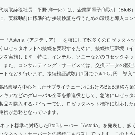
表取締役社長：平野 洋一郎）は、企業間電子商取引（BtoB
、実稼動前に標準的な接続検証を行うための環境と導入コンサル
ー「Asteria（アステリア）」を核にして数多くのロゼッタ
くロゼッタネットの接続を実現するために、接続検証環境（イ
グを実施します。特に、インテル、ソニーなどのロゼッタネッ
。また、コンサルティング・サービスでは、交換データの整理
ートなどを行います。接続検証試験は1回につき10万円、導入
部品業界を中心としたサプライチェーンにおけるBtoB規格を
ノキアなどのグローバル企業を推進役として、急速にロゼッタ
製品を購入するバイヤーでは、ロゼッタネット標準に対応した
連携が急務となっています。
ット標準に対応したBtoBサーバー「Asteria」を発表し、
ッタネット・サーバーとの接続にも成功しています。このよう