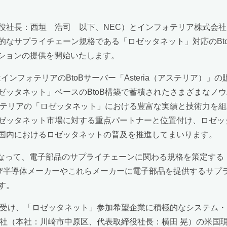
役社長：西垣 浩司 以下、NEC）とインフォテリア株式会
的なサプライチェーン規格である「ロゼッタネット」対応のBt
ーションの提供を開始いたします。
ンフォテリアのBtoBサーバー「Asteria（アステリア）」の販
ッタネット」ベースのBtoB構築で蓄積されたさまざまなノウ
テリアの「ロゼッタネット」における豊富な実績と技術力を組み
ゼッタネット市場に対する重点パートナーと位置付け、ロゼッ
国内におけるロゼッタネットの普及を推進してまいります。
となって、電子部品のサプライチェーンに関わる規格を策定する
および半導体メーカーやこれらメーカーに電子部品を提供するサ
す。
を受け、「ロゼッタネット」参加希望企業に積極的なシステム
会社（本社：川崎市中原区、代表取締役社長：横田 晃）の米国