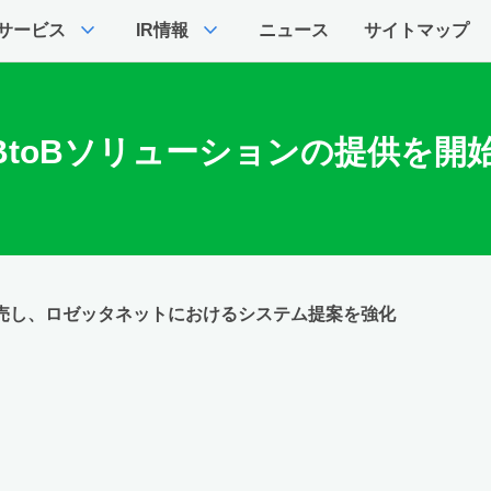
expand_more
expand_more
サービス
IR情報
ニュース
サイトマップ
BtoBソリューションの提供を開
」を販売し、ロゼッタネットにおけるシステム提案を強化