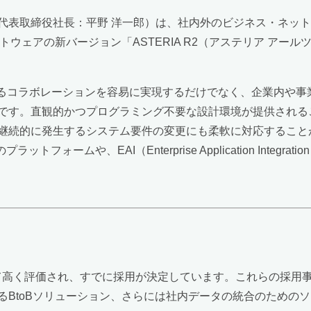
代表取締役社長：平野 洋一郎）は、社内外のビジネス・ネッ
トウェアの新バージョン「ASTERIA R2（アステリア ア
換によるコラボレーションを容易に実現するだけでなく、企業内や
です。直観的かつプログラミング不要な設計環境が提供される
継続的に発生するシステム要件の変更にも柔軟に対応すること
プラットフォームや、EAI（Enterprise Application In
おいて高く評価され、すでに採用が決定しています。これらの採用
るBtoBソリューション、さらには社内データの統合のための