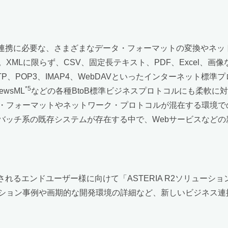
ション連携に必要な、さまざまなデータ・フォーマットの変換やネ
XMLに限らず、CSV、固定長テキスト、PDF、Excel、
、POP3、IMAP4、WebDAVといったインターネット標準プロトコ
*5
ewsML
などの各種BtoB標準ビジネスプロトコルにも柔軟に対応
・フォーマットやネットワーク・プロトコルが混在する環境で
るバッチ系の既存システムが存在する中で、Webサービスなど
討されるエンドユーザー様に向けて「ASTERIA R2ソリュー
ソリューション事例や画期的な開発環境の詳細など、新しいビジネ