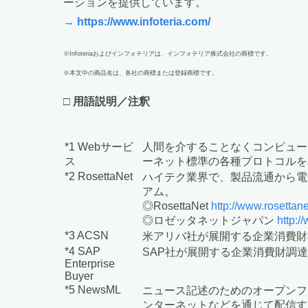
ーションを提供しています。
→ https://www.infoteria.com/
※Infoteriaおよびインフォテリアは、インフォテリア株式会社の商標です。
※本文中の商品名は、各社の商標または登録商標です。
□
用語説明／注釈
*1 Webサービ
人間を介することなくコンピュー
ス
ーネット標準の各種プロトコルを
*2 RosettaNet
ハイテク業界で、製品流通から電
アム。
◎RosettaNet
http://www.rosettane
◎ロゼッタネットジャパン
http:/
*3 ACSN
米アリバ社が展開する企業消費財
*4 SAP
SAP社が展開する企業消費財調
Enterprise
Buyer
*5 NewsML
ニュース記述のためのオープンフ
ンターネットなどを通じて配信す