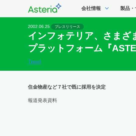
expand_more
会社情報
製品・
2002.06.25
プレスリリース
インフォテリア、さまざま
プラットフォーム『ASTE
Tweet
住金物産など７社で既に採用を決定
報道発表資料