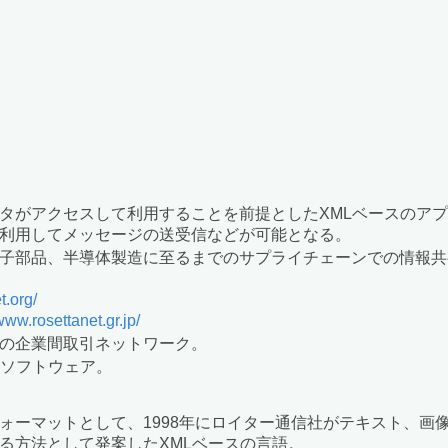
タがアクセスして利用することを前提としたXMLベースのア
利用してメッセージの送受信などが可能となる。
子部品、半導体製造に至るまでのサプライチェーンでの情報共
t.org/
/www.rosettanet.gr.jp/
の企業間取引ネットワーク。
達ソフトウェア。
ォーマットとして、1998年にロイター通信社がテキスト、画
る方法として発案したXMLベースの言語。