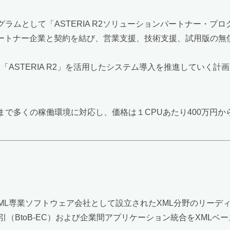
プログラムとして「ASTERIA R2ソリューションパートナー・
なSIパートナー企業と契約を結び、営業支援、技術支援、試用版
ASTERIA R2」を活用したシステム導入を推進していく計
系各種OSまで多くの稼働環境に対応し、価格は１CPUあたり400万円
XML専業ソフトウェア会社として設立されたXML分野のリー
引（BtoB-EC）および企業間アプリケーション統合をXML