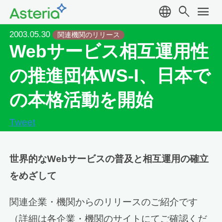
language
search
menu
2003.05.30
関連機関のリリース
Webサービス相互運用性
の推進団体WS-I、日本で
の本格活動を開始
Tweet
世界的なWebサービスの普及と相互運用の確立
をめざして
関連企業・機関からのリリースのご紹介です
（詳細は各企業・機関のサイトにてご確認くだ