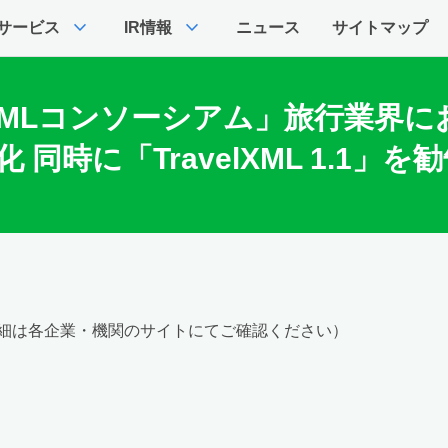
expand_more
expand_more
サービス
IR情報
ニュース
サイトマップ
MLコンソーシアム」旅行業界に
勧告化 同時に「TravelXML 1.
細は各企業・機関のサイトにてご確認ください）