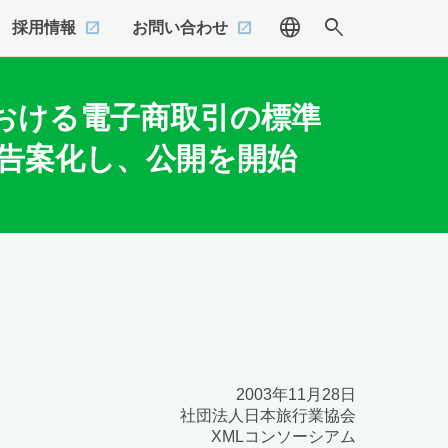
language
search
採用情報
お問い合わせ
おける電子商取引の標準
1」を勧告案化し、公開を開始
2003年11月28日
社団法人日本旅行業協会
XMLコンソーシアム