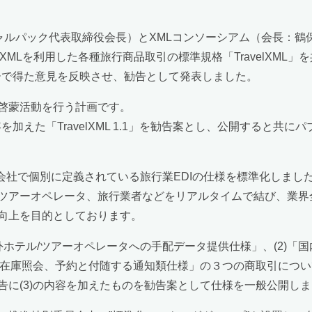
ャルパック代表取締役会長）とXMLコンソーシアム（会長：鶴保
XMLを利用した各種旅行商品取引の標準規格「TravelXML
レビューで得た意見を反映させ、勧告として発表しました。
啓蒙活動を行う計画です。
た内容を加えた「TravelXML 1.1」を勧告案とし、公開する
旅行会社で個別に定義されている旅行業EDIの仕様を標準化しま
ツアーオペレータ、旅行業者などをリアルタイムで結び、業界
向上を目的としております。
ホテル/ツアーオペレータへの手配データ提供仕様」、(2)「
の在庫照会、予約と付随する通知類仕様」の３つの商取引について標
に(3)の内容を加えたものを勧告案として仕様を一般公開し