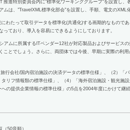
Ｔ推進特別委員会内に”標準化ワーキンググループ”を設置し、
ムは、”TravelXML標準化部会”を設置し、手順、電文のX
設にわたって取引データを標準化(共通化)する画期的なもので
なっており、導入を容易にできるようにしております。
シアムに所属するITベンダー12社が対応製品およびサービス
くことでしょう。さらに、両団体では今後、早期に実際の利用
1）「旅行会社/国内宿泊施設の決済データの標準仕様」、（2）
・タリフ情報類の標準仕様」、（4）「海外宿泊施設・観光施設
への提供企業情報の標準仕様」の5点を2004年度にかけて継
覧（50音順）