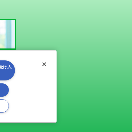
を受け入
る