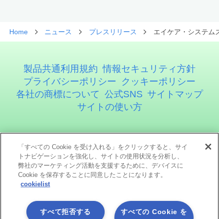
Home
ニュース
プレスリリース
エイケア・システム
製品共通利用規約
情報セキュリティ方針
プライバシーポリシー
クッキーポリシー
各社の商標について
公式SNS
サイトマップ
サイトの使い方
アステリア株式会社
「すべての Cookie を受け入れる」をクリックすると、サイ
トナビゲーションを強化し、サイトの使用状況を分析し、
弊社のマーケティング活動を支援するために、デバイスに
Cookie を保存することに同意したことになります。
cookielist
すべて拒否する
すべての Cookie を