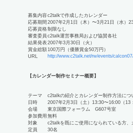
募集内容
c2talkで作成したカレンダー
応募期間
2007年2月1日（木）〜3月21日（水）23
応募資格
制限なし
審査委員
c2talk運営事務局および協賛各社
結果発表
2007年3月30日（火）
賞金総額
100万円（優勝賞金50万円）
http://www.c2talk.net/rw/events/calcon07
URL
【カレンダー制作セミナー概要】
テーマ
c2talkの紹介とカレンダー制作方法につ
日時
2007年2月3日（土）13:30〜16:00（1
会場
東京国際フォーラム G607号室
参加費用
無料
対象
c2talkを既にご使用になられている
定員
30名