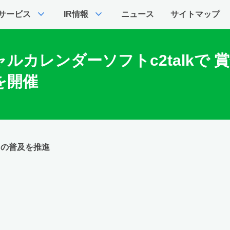
expand_more
expand_more
サービス
IR情報
ニュース
サイトマップ
レンダーソフトc2talkで 賞金総
を開催
ツの普及を推進