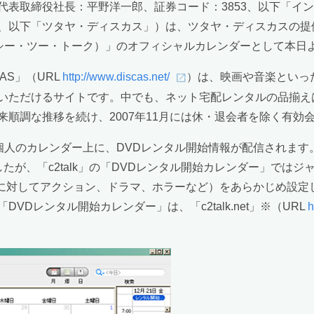
代表取締役社長：平野洋一郎、証券コード：3853、以下「イ
、以下「ツタヤ・ディスカス」）は、ツタヤ・ディスカスの提
k（シー・ツー・トーク）」のオフィシャルカレンダーとして本
AS」（URL
http://www.discas.net/
）は、映画や音楽といっ
いただけるサイトです。中でも、ネット宅配レンタルの品揃えは
順調な推移を続け、2007年11月には休・退会者を除く有効
り、個人のカレンダー上に、DVDレンタル開始情報が配信されま
きましたが、「c2talk」の「DVDレンタル開始カレンダー」
画に対してアクション、ドラマ、ホラーなど）をあらかじめ設定
Dレンタル開始カレンダー」は、「c2talk.net」※（URL
h