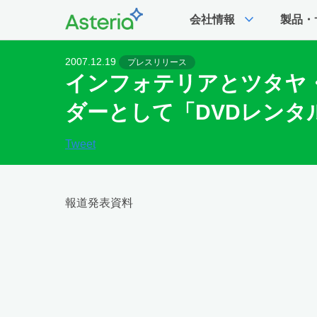
expand_more
会社情報
製品・
2007.12.19
プレスリリース
インフォテリアとツタヤ・
ダーとして「DVDレンタ
Tweet
報道発表資料