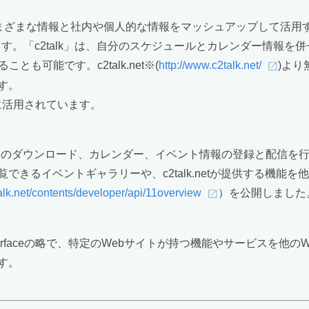
のさまざまな情報と社内や個人的な情報をマッシュアップして活
います。「c2talk」は、自分のスケジュールとカレンダー情報を
も可能です。c2talk.net※(
http://www.c2talk.net/
)よ
す。
）に活用されています。
alk」のダウンロード、カレンダー、イベント情報の登録と配信
るイベントギャラリーや、c2talk.netが提供する機能を他の
alk.net/contents/developer/api/11overview
）を公開しました
gramming Interfaceの略で、特定のWebサイトが持つ機能やサ
す。