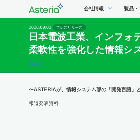
expand_more
会社情報
製品・
2008.09.02
プレスリリース
日本電波工業、インフォテ
柔軟性を強化した情報シ
Tweet
〜ASTERIAが、情報システム部の「開発言語
報道発表資料