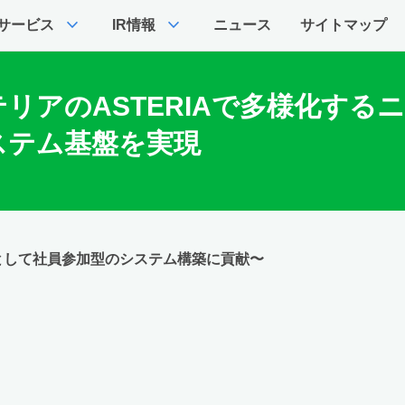
expand_more
expand_more
サービス
IR情報
ニュース
サイトマップ
リアのASTERIAで多様化する
ステム基盤を実現
」として社員参加型のシステム構築に貢献〜