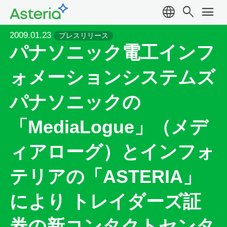
language
search
menu
2009.01.23
プレスリリース
パナソニック電工インフ
ォメーションシステムズ
パナソニックの
「MediaLogue」（メデ
ィアローグ）とインフォ
テリアの「ASTERIA」
により トレイダーズ証
券の新コンタクトセンタ