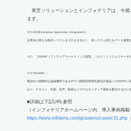
東芝ソリューションとインフォテリアは、今後
ます。
※1) EAI(Enterprise Application Integration)：
企業内の異なる既存システムをそのまま生かし、各システム同士をデータ連携
※2）「2008年ソフトウェアマーケティング総覧」（テクノシステムリサーチ
※3) NewsML：
通信社の国際的な協議機関であるIPTC (国際新聞電気通信評議会) が2000年に発表した
おり、テキスト、写真、音声、動画などのマルチメディア素材を配信するのに
■詳細は下記URL参照
（インフォテリアホームページ内、導入事例掲載
https://www.infoteria.com/jp/asteria/case/c31.php