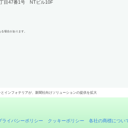
丁目47番1号 NTビル10F
ある場合があります。
ンとインフォテリアが、新聞社向けソリューションの提供を拡大
プライバシーポリシー
クッキーポリシー
各社の商標につい