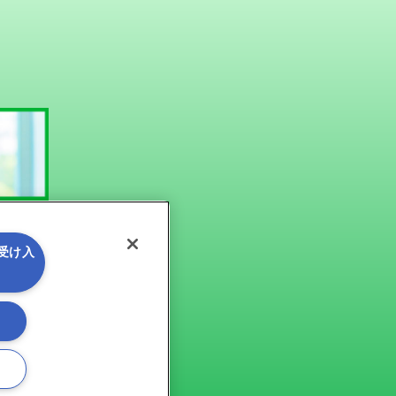
を受け入
る