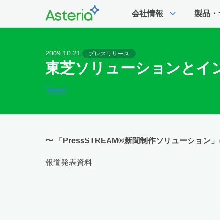
expand_more
会社情報
製品・
2009.10.21
プレスリリース
東芝ソリューションとイ
Tweet
〜 「PressSTREAM®新聞制作ソリューション
報道発表資料