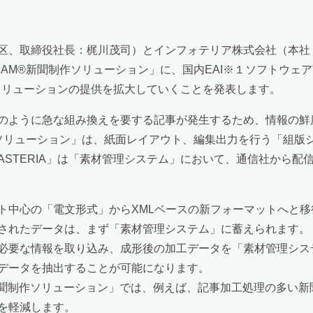
区、取締役社長：梶川茂司）とインフォテリア株式会社（本社
REAM®新聞制作ソリューション」に、国内EAI※１ソフトウェ
けソリューションの提供を拡大していくことを発表します。
ように急な組み換えを要する記事が発生するため、情報の鮮度、
聞制作ソリューション」は、紙面レイアウト、編集出力を行う「組
STERIA」は「素材管理システム」において、通信社から配
心の「電文形式」からXMLベースの新フォーマットへと移行
れたデータは、まず「素材管理システム」に蓄えられます。「AS
必要な情報を取り込み、成形後の加工データを「素材管理シス
データを抽出することが可能になります。
M®新聞制作ソリューション」では、例えば、記事加工処理の多い新聞
を軽減します。