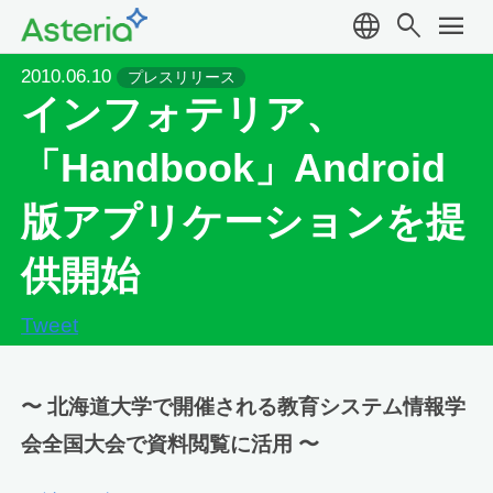
language
search
menu
2010.06.10
プレスリリース
インフォテリア、
「Handbook」Android
版アプリケーションを提
供開始
Tweet
〜 北海道大学で開催される教育システム情報学
会全国大会で資料閲覧に活用 〜