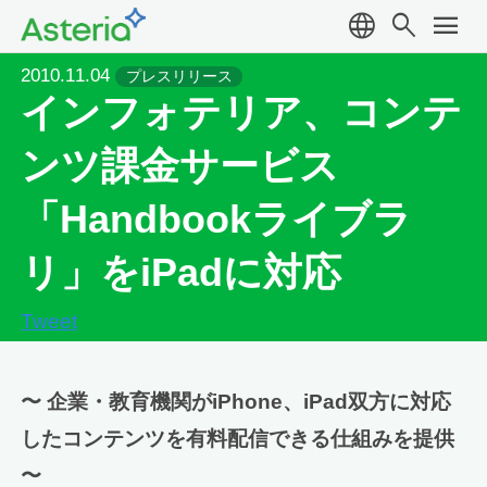
language
search
menu
2010.11.04
プレスリリース
インフォテリア、コンテ
ンツ課金サービス
「Handbookライブラ
リ」をiPadに対応
Tweet
〜 企業・教育機関がiPhone、iPad双方に対応
したコンテンツを有料配信できる仕組みを提供
〜