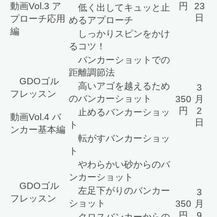
動画Vol.3 ア
円
23
低く出してキュッと止
日
プローチ応用
めるアプローチ
編
しっかりスピンをかけ
るコツ！
バンカーショットでの
距離調節法
GDOゴル
高いアゴを越えるため
3
フレッスン
のバンカーショット
350
月
円
2
止めるバンカーショッ
動画Vol.4 バ
日
ト
ンカー基本編
転がすバンカーショッ
ト
やわらかい砂からのバ
ンカーショット
GDOゴル
左足下がりのバンカー
3
フレッスン
ショット
350
月
円
9
クロスバンカーからの