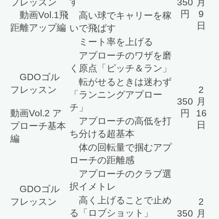
す
フレッスン
350
月
円
9
動画Vol.1飛
高い球でキャリーを稼
日
距離アップ編
いで飛ばす
ミート率を上げる
アプローチのワザを磨
く原点「ピッチ＆ラン」
GDOゴル
転がせるときは迷わず
フレッスン
2
「ランニングアプロー
350
月
チ」
動画Vol.2 ア
円
16
アプローチの高低を打
日
プローチ基本
ち分ける超基本
編
体の回転量で掴むアプ
ローチの距離感
アプローチのクラブ選
択イメトレ
GDOゴル
高く上げることで止め
フレッスン
2
る「ロブショット」
350
月