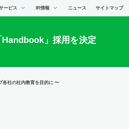
expand_more
expand_more
サービス
IR情報
ニュース
サイトマップ
andbook」採用を決定
プ各社の社内教育を目的に 〜