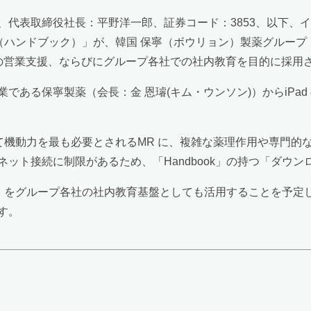
代表取締役社長：平野洋一郎、証券コード：3853、以下、
ok（ハンドブック）」が、韓国 保寧（ボウリョン）製薬グルー
の営業支援、ならびにグループ各社での社内教育を目的に採用
ある保寧製薬（会長：金 恩璿(キム・ウンソン)）からiPad
って機動力を最も必要とされるMR に、複雑な薬理作用や専門
ット接続に制限があるため、「Handbook」の持つ「ダウ
ok」をグループ各社の社内教育基盤としても活用することを予
す。