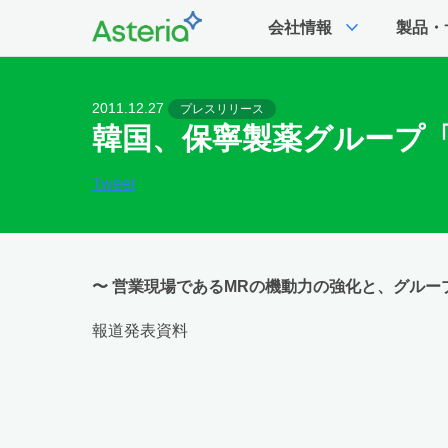
expand_more
会社情報
製品・
2011.12.27
プレスリリース
韓国、保寧製薬グループ「H
Tweet
〜 営業現場であるMRの機動力の強化と、グルー
報道発表資料