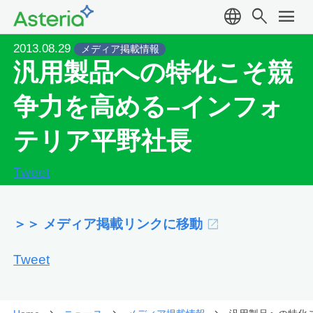
language
search
menu
2013.08.29
メディア掲載情報
汎用製品への特化こそ競
争力を高める–インフォ
テリア平野社長
Tweet
＞＞ メディア掲載リンクに移動
Tweet