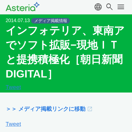
language
search
menu
2014.07.13
メディア掲載情報
インフォテリア、東南ア
でソフト拡販−現地ＩＴ
と提携積極化［朝日新聞
DIGITAL］
Tweet
＞＞ メディア掲載リンクに移動
Tweet