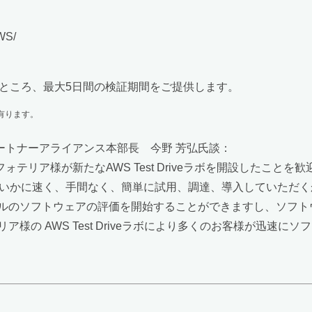
AWS/
のところ、最大5日間の検証期間をご提供します。
有ります。
パートナーアライアンス本部長 今野 芳弘氏談：
ア様が新たなAWS Test Driveラボを開設したことを歓迎しま
かに速く、手間なく、簡単に試用、調達、導入していただくかを支援
ルのソフトウェアの評価を開始することができますし、ソフト
様の AWS Test Driveラボにより多くのお客様が迅速