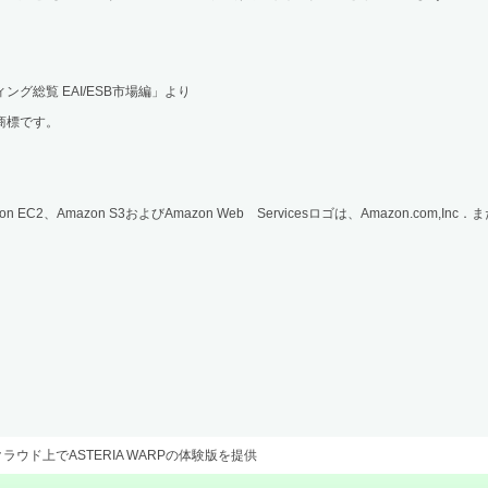
グ総覧 EAI/ESB市場編」より
の商標です。
on EC2、Amazon S3およびAmazon Web Servicesロゴは、Amazon.com
ウド上でASTERIA WARPの体験版を提供