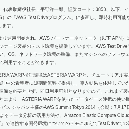
代表取締役社長：平野洋一郎、証券コード：3853、以下、
の「AWS Test Driveプログラム」に参画し、即時利用可能
します。
4月17日より運用開始され、AWS パートナーネットーク（以下 
ージ製品のテスト環境を提供しています。AWS Test Dri
ア、OS、ネットワーク環境の準備、またマシンへのソフトウ
で利用することができます。
ASTERIA WARP検証環境はASTERIA WARPと、チュー
導入を検討中の希望者に短期間無料で提供し、導入効果を体験してい
準備を必要とせず、即日利用可能となりますので、これまで製
により、ASTERIA WARPを使ったデータベース連携の使
ジャパン主催のAWS Summit Tokyo 2014（会期：7
るデータ分析の活用方法や、Amazon Elastic Compute Cloud (Am
グラミング」で連携する開発環境についてのデモに加えてTest Dri