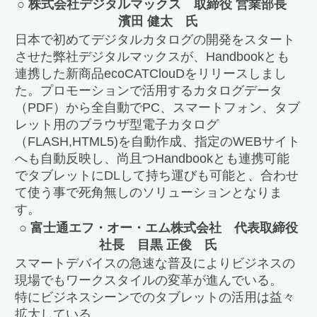
○ 株式会社デジタルマックス 取締役 営業部長
濱田 健太 氏
日本で初めてデジタルカタログの開発をスタート
させた弊社デジタルマックスが、Handbookとも
連携した新商品ecoCATClouDをリリースしまし
た。プロモーションで活用するカタログデータ
（PDF）から全自動でPC、スマートフォン、タブ
レット用のブラウザ型電子カタログ
（FLASH,HTML5)を自動作成、指定のWEBサイト
へも自動反映し、尚且つHandbookとも連携可能
でタブレットにDLして持ち運びも可能と、合わせ
て使う事で死角無しのソリューションとなりま
す。
○ 富士通エフ・オー・エム株式会社 代表取締役
社長 目黒 正俊 氏
スマートデバイスの急速な普及によりビジネスの
現場でもワークスタイルの変革が進んでいる。
特にビジネスシーンでのタブレットの活用は益々
拡大している。