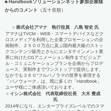
■ Handbookソリューションネット参加企業様
からのコメント
（五十音順）
○ 株式会社アマナ 執行役員 八島 智史 氏
アマナはTVCM・WEB・スマートデバイスなどク
ロスメディアを利用した企業プロモーションの企
画制作、２５００万点に及ぶ国内最大級のストッ
クコンテンツ販売とさらにエンタテインメント業
界に向けたCGアニメーション制作までビジュア
ル・コミュニケーションプランを企画からプロデ
ュース、実制作までワンストップで提供します。
なかでも３６０°フルパノラマの世界を表現する
「パノウォーク」は、既に多くの「Handbook」
ユーザ様にご体感頂いております。
○ イシン株式会社 代表取締役社長 大木 豊成
氏
2014年になり、エンタープライズレベルでのスマ