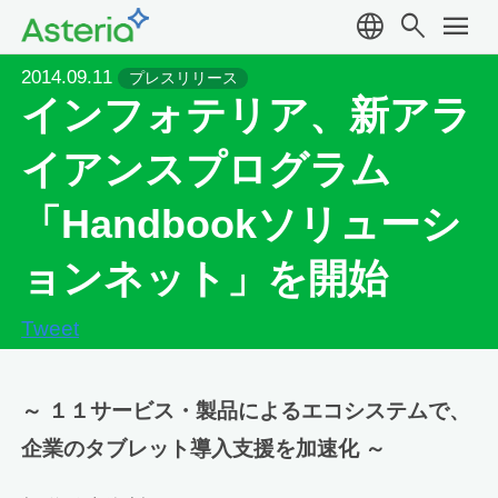
language
search
menu
2014.09.11
プレスリリース
インフォテリア、新アラ
イアンスプログラム
「Handbookソリューシ
ョンネット」を開始
Tweet
～ １１サービス・製品によるエコシステムで、
企業のタブレット導入支援を加速化 ～