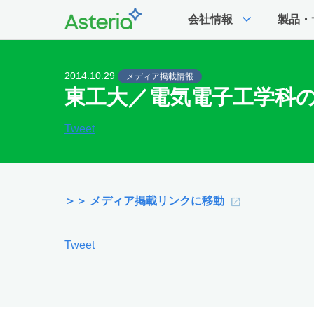
expand_more
会社情報
製品・
2014.10.29
メディア掲載情報
東工大／電気電子工学科の授
Tweet
＞＞ メディア掲載リンクに移動
Tweet