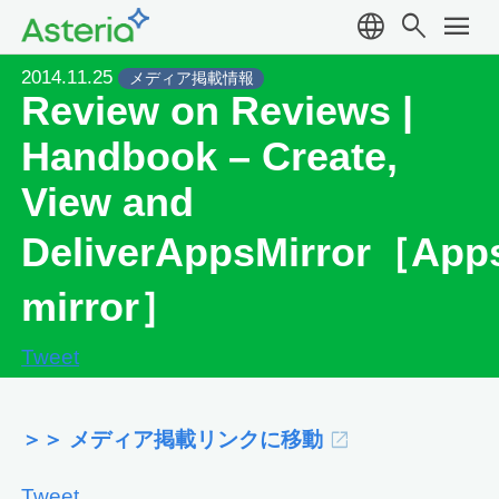
language
search
menu
2014.11.25
メディア掲載情報
Review on Reviews |
Handbook – Create,
View and
DeliverAppsMirror［App
mirror］
Tweet
＞＞ メディア掲載リンクに移動
Tweet