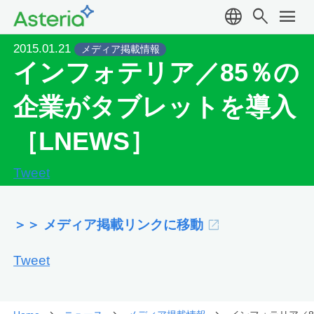
language
search
menu
2015.01.21
メディア掲載情報
インフォテリア／85％の
企業がタブレットを導入
［LNEWS］
Tweet
＞＞ メディア掲載リンクに移動
Tweet