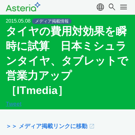
language
search
menu
2015.05.08
メディア掲載情報
タイヤの費用対効果を瞬
時に試算 日本ミシュラ
ンタイヤ、タブレットで
営業力アップ
［ITmedia］
Tweet
＞＞ メディア掲載リンクに移動