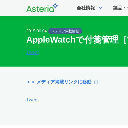
expand_more
会社情報
製品・
2015.06.04
メディア掲載情報
AppleWatchで付箋管理［W
Tweet
＞＞ メディア掲載リンクに移動
Tweet