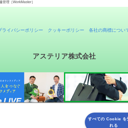
付箋管理［WorkMaster］
プライバシーポリシー
クッキーポリシー
各社の商標につい
アステリア株式会社
すべての Cookie 
れる