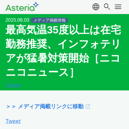
language
search
menu
2015.08.03
メディア掲載情報
最高気温35度以上は在宅
勤務推奨、インフォテリ
アが猛暑対策開始［ニコ
ニコニュース］
Tweet
＞＞ メディア掲載リンクに移動
Tweet