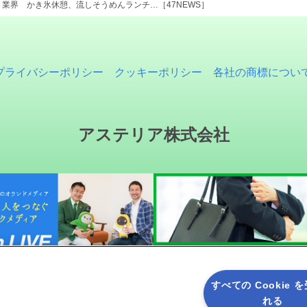
業界 かき氷休憩、流しそうめんランチ…［47NEWS］
プライバシーポリシー
クッキーポリシー
各社の商標につい
アステリア株式会社
すべての Cookie 
れる