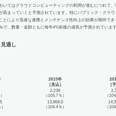
おいてはクラウドコンピューティングの利用が進むにつれて、
が高まっていくと予測されています。特にパブリック・クラウド
することにより迅速な連携とメンテナンス性向上の効果が期待で
みで、数量・金額ともに毎年4%前後の成長が予測されていま
／見通し
年
2015年
20
］
［見込］
［
2,238
2,
％）
（105.7％）
（10
.5
13,968.0
14,
％）
（104.4％）
（10