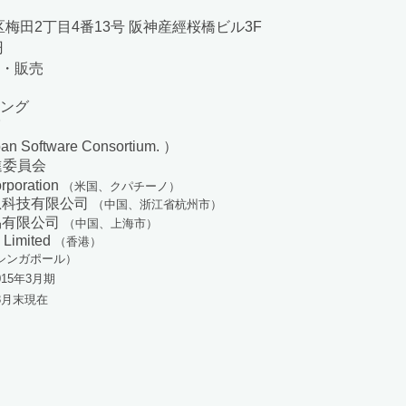
田2丁目4番13号 阪神産經桜橋ビル3F
円
発・販売
ィング
an Software Consortium. ）
進委員会
orporation
（米国、クパチーノ）
息科技有限公司
（中国、浙江省杭州市）
易有限公司
（中国、上海市）
g Limited
（香港）
シンガポール）
015年3月期
年3月末現在