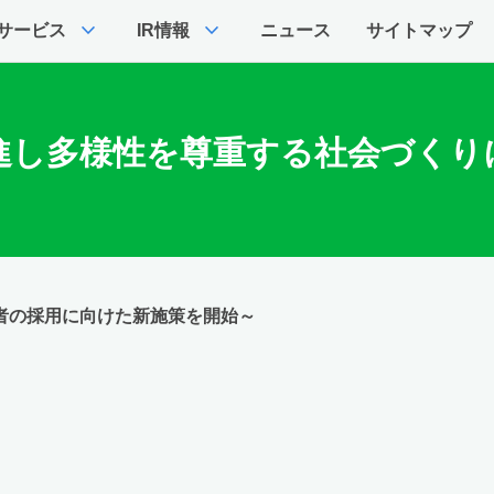
expand_more
expand_more
サービス
IR情報
ニュース
サイトマップ
進し多様性を尊重する社会づくり
者の採用に向けた新施策を開始～