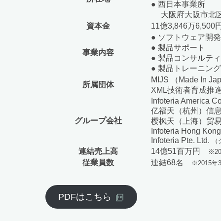
● 西日本事業所
大阪府大阪市北区梅
資本金
11億3,846万6,500
● ソフトウェア開
● 製品サポート
事業内容
● 製品コンサルテ
● 製品トレーニング
MIJS （Made In Jap
所属団体
XML技術者育成推
Infoteria America C
亿福天（杭州）信
グループ会社
樱枫天（上海）贸
Infoteria Hong Kon
Infoteria Pte. Ltd.
（
連結売上高
14億51百万円
※2
従業員数
連結68名
※2015
PDFはこちら