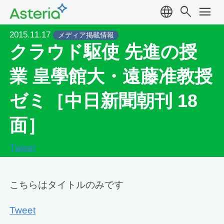
language
search
menu
2015.11.17
メディア掲載情報
クラウド駆使 先進の授
業 皇學館大・遠藤准教授
ゼミ［中日新聞朝刊 18
面］
Tweet
こちらはタイトルのみです
Tweet