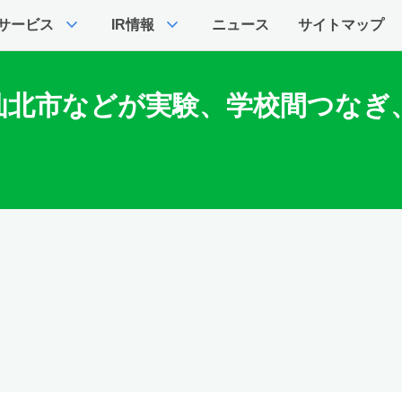
expand_more
expand_more
サービス
IR情報
ニュース
サイトマップ
仙北市などが実験、学校間つなぎ