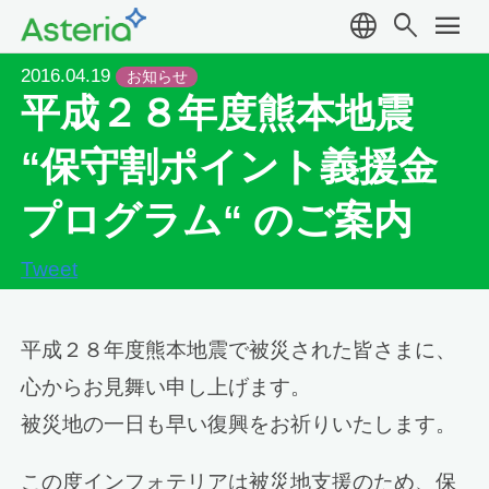
language
search
menu
2016.04.19
お知らせ
平成２８年度熊本地震
“保守割ポイント義援金
プログラム“ のご案内
Tweet
平成２８年度熊本地震で被災された皆さまに、
心からお見舞い申し上げます。
被災地の一日も早い復興をお祈りいたします。
この度インフォテリアは被災地支援のため、保