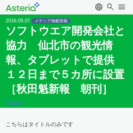
language
search
menu
2016.05.07
メディア掲載情報
ソフトウエア開発会社と
協力 仙北市の観光情
報、タブレットで提供
１２日まで５カ所に設置
［秋田魁新報 朝刊］
Tweet
こちらはタイトルのみです