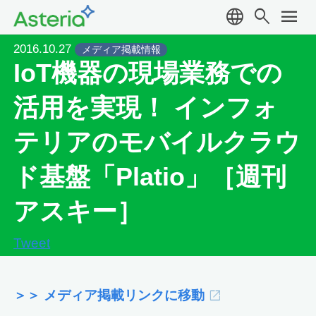
language
search
menu
2016.10.27
メディア掲載情報
IoT機器の現場業務での
活用を実現！ インフォ
テリアのモバイルクラウ
ド基盤「Platio」［週刊
アスキー］
Tweet
＞＞ メディア掲載リンクに移動