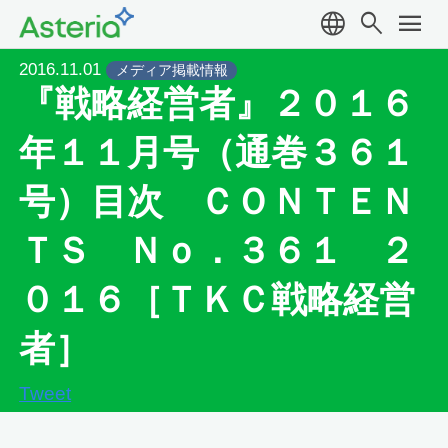
language
search
menu
2016.11.01
メディア掲載情報
『戦略経営者』２０１６
年１１月号（通巻３６１
号）目次 ＣＯＮＴＥＮ
ＴＳ Ｎｏ．３６１ ２
０１６［ＴＫＣ戦略経営
者］
Tweet