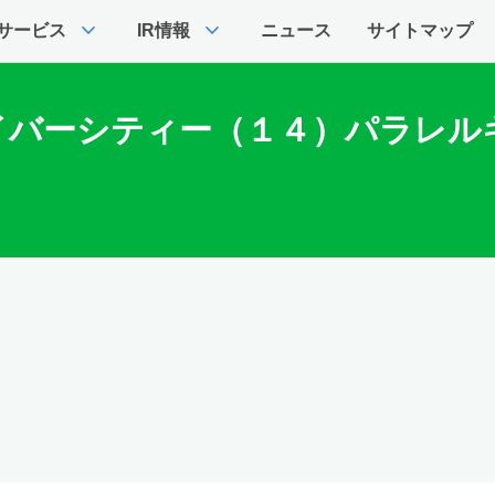
expand_more
expand_more
サービス
IR情報
ニュース
サイトマップ
イバーシティー（１４）パラレル