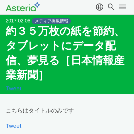
language
search
menu
2017.02.06
メディア掲載情報
約３５万枚の紙を節約、
タブレットにデータ配
信、夢見る［日本情報産
業新聞］
Tweet
こちらはタイトルのみです
Tweet