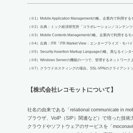
（※1）Mobile Application Managementの略。企業内
（※2）出典：ミック経済研究所「コラボレーション／コンテンツ・
（※3）Mobile Contents Managementの略。企業内で
（※4）出典：ITR「ITR Market View：エンタープライズ
（※5）Security Assertion Markup Languageの
（※6）Windows Serverの機能の一つで、管理するネッ
（※7）クラウドホスティングの場合。SSL-VPNのクライアン
【株式会社レコモットについて】
社名の由来である「relational communica
ブラウザ、VoIP（SIP）関連など）で培った技
クラウドやソフトウェアのサービスを「mocona