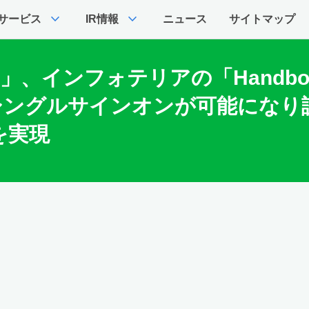
expand_more
expand_more
サービス
IR情報
ニュース
サイトマップ
vi」、インフォテリアの「Handb
リのシングルサインオンが可能にな
を実現