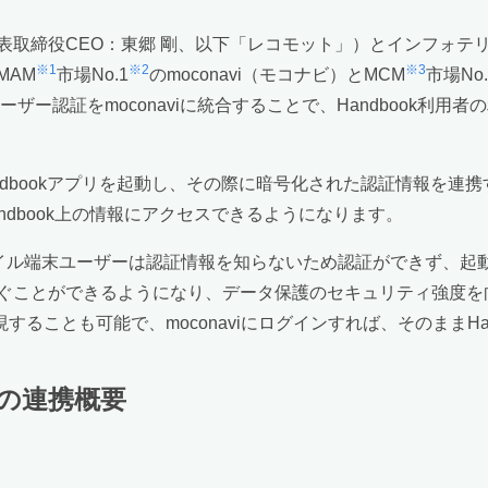
表取締役CEO：東郷 剛、以下「レコモット」）とインフォテ
※1
※2
※3
MAM
市場No.1
のmoconavi（モコナビ）とMCM
市場No.
ーザー認証をmoconaviに統合することで、Handbook利
Handbookアプリを起動し、その際に暗号化された認証情報を
Handbook上の情報にアクセスできるようになります。
モバイル端末ユーザーは認証情報を知らないため認証ができず、
ぐことができるようになり、データ保護のセキュリティ強度を向
することも可能で、moconaviにログインすれば、そのままHa
k」の連携概要