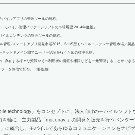
で利用するモバイルアプリの管理ツールの総称。
 モバイル管理パッケージソフトの市場展望 2014年度版」
利用するモバイルコンテンツの管理ツールの総称。
・モバイル管理 /スマートアプリ開発市場2016」SaaS型モバイルコンテンツ管理市場／製
略。異なるインターネットドメイン間でユーザー認証を行うための標準規格。
トワーク上に存在する様々な資源やその利用者の情報や権限などを一元管理することができ
トソフトを無償で配布。（要依頼）
te in mobile technology」をコンセプトに、法人向けの
術力を軸に、主力製品「moconavi」の開発と販売を行うベン
vi」に統合し、モバイルであらゆるコミュニケーションをナビゲー