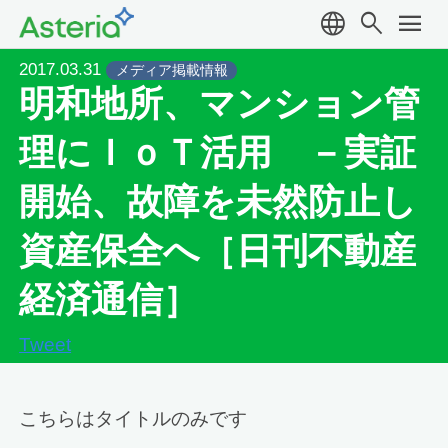
language
search
menu
2017.03.31
メディア掲載情報
明和地所、マンション管
理にＩｏＴ活用 －実証
開始、故障を未然防止し
資産保全へ［日刊不動産
経済通信］
Tweet
こちらはタイトルのみです